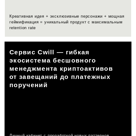
Креативная идея + эксклюзивные персонажи + мощная
геймификация = уникальный продукт с максимальным
retention rate
Сервис Cwill — гибкая
экосистема бесшовного
менеджмента криптоактивов
от завещаний до платежных
поручений
Личный кабинет с проработкой новых паттернов